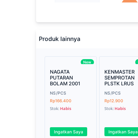
Processor
2.3GHz quad-
Memory
8GB of 21
Brand Name
Apple
Produk lainnya
Model
Mac Book P
Display
13.3-inch (d
New
technology
NAGATA
KENMASTER
PUTARAN
SEMPROTAN
Storage
512GB SSD
BOLAM 2001
PLSTK LRUS
Graphics
Intel Iris P
NS/PCS
NS/PCS
Rp166.400
Rp12.900
Weight
7.15 pound
Stok:
Habis
Stok:
Habis
Finish
Silver, Spac
Ingatkan Saya
Ingatkan Saya