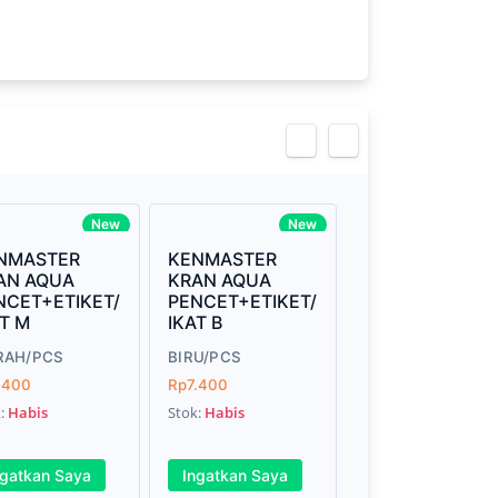
eview
New
New
NMASTER
KENMASTER
AN AQUA
KRAN AQUA
NCET+ETIKET/
PENCET+ETIKET/
AT M
IKAT B
RAH/PCS
BIRU/PCS
.400
Rp7.400
k:
Habis
Stok:
Habis
ngatkan Saya
Ingatkan Saya