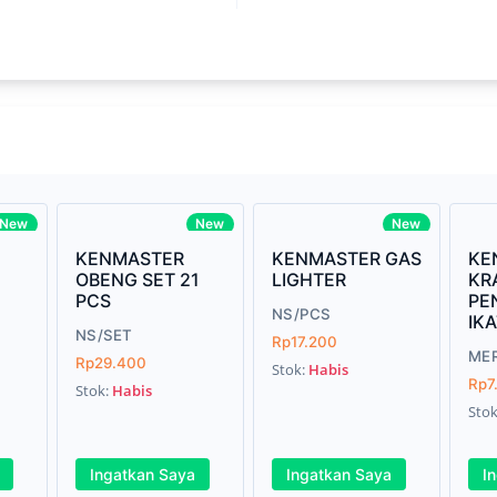
Write your R
core Intel Core i5,
Rating:
33MHz LPDDR3 onboard memory
Name:
ro
iagonal) LED-backlit display with IPS
Email:
New
New
New
KENMASTER
KENMASTER GAS
KE
OBENG SET 21
LIGHTER
KR
PCS
PE
Review:
NS/PCS
IK
lus Graphics 655
NS/SET
Rp17.200
ME
Rp29.400
Stok:
Habis
s
Rp7
Stok:
Habis
Sto
e Gray
Submit
Ingatkan Saya
Ingatkan Saya
I