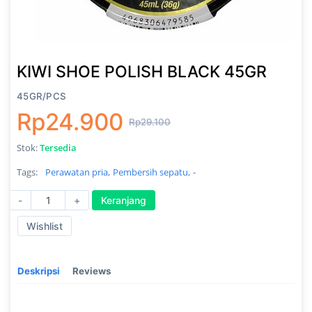
KIWI SHOE POLISH BLACK 45GR
45GR/PCS
Rp24.900
Rp29.100
Stok:
Tersedia
Tags:
Perawatan pria,
Pembersih sepatu,
-
-
+
Keranjang
Wishlist
Deskripsi
Reviews