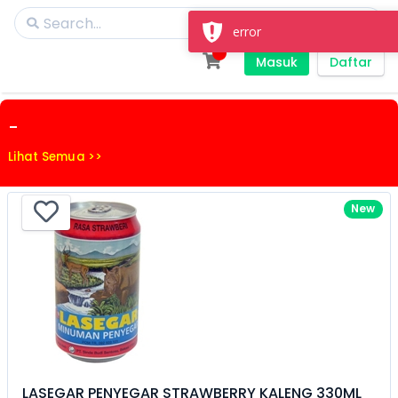
error
Masuk
Daftar
-
Lihat Semua >>
New
LASEGAR PENYEGAR STRAWBERRY KALENG 330ML