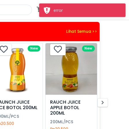
Masuk
Daftar
error
Lihat Semua >>
New
New
AUNCH JUICE
RAUCH JUICE
CE BOTOL 200ML
APPLE BOTOL
200ML
00ML/PCS
200ML/PCS
p20.500