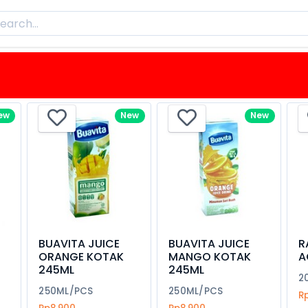
ew
New
New
BUAVITA JUICE
BUAVITA JUICE
R
ORANGE KOTAK
MANGO KOTAK
A
245ML
245ML
2
250ML/PCS
250ML/PCS
R