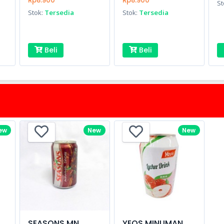
Rp8.900
Rp8.900
St
Stok:
Tersedia
Stok:
Tersedia
Beli
Beli
ew
New
New
SEASONS MN
YEOS MINUMAN