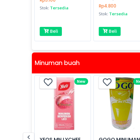
Rp5.100
Rp4.800
Stok:
Tersedia
Stok:
Tersedia
Beli
Beli
Minuman buah
New
N
YEOS MN LYCHEE
GOGO MINUMAN