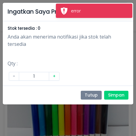
×
Ingatkan Saya Produk Ini
error
Masuk
Daftar
Stok tersedia :
0
Anda akan menerima notifikasi jika stok telah
tersedia
Qty :
-
+
Tutup
Simpan