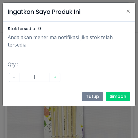
×
Ingatkan Saya Produk Ini
Masuk
Daftar
Stok tersedia :
0
Anda akan menerima notifikasi jika stok telah
tersedia
Qty :
-
+
Tutup
Simpan