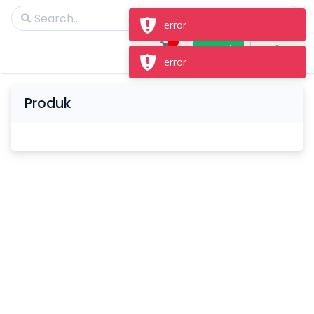
error
Masuk
Daftar
error
Produk