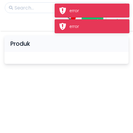
error
Masuk
Daftar
error
Produk