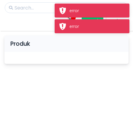
error
Masuk
Daftar
error
Produk