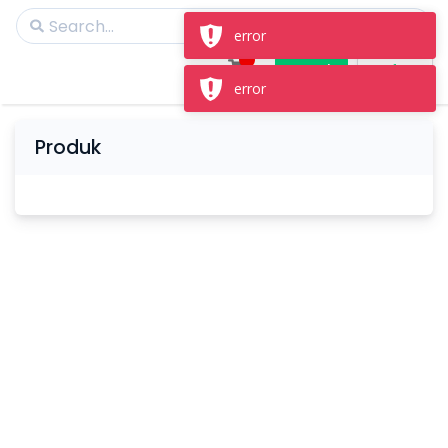
error
Masuk
Daftar
error
Produk