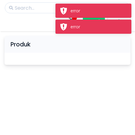
error
Masuk
Daftar
error
Produk