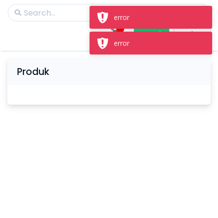
error
Masuk
Daftar
error
Produk