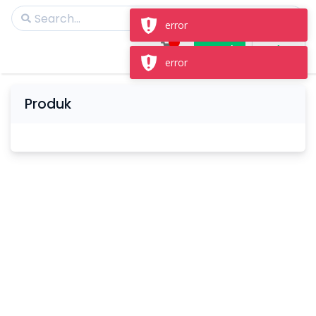
error
Masuk
Daftar
error
Produk