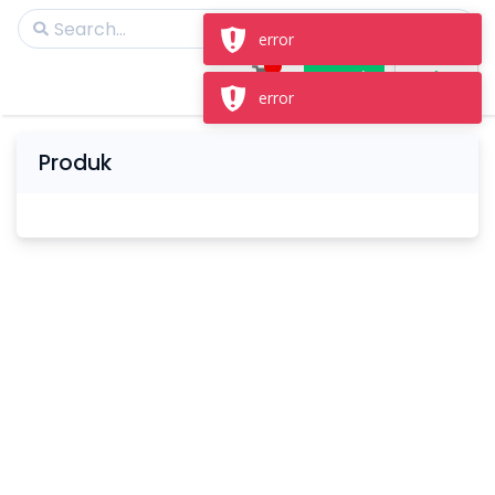
error
Masuk
Daftar
error
Produk