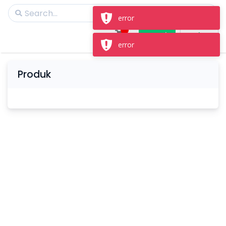
error
Masuk
Daftar
error
Produk