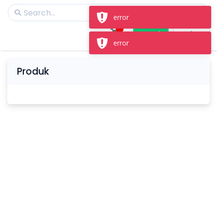
error
Masuk
Daftar
error
Produk