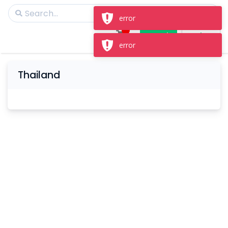
error
Masuk
Daftar
error
Thailand