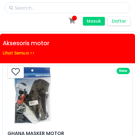
Masuk
Daftar
Aksesoris motor
Lihat Semua >>
New
GHANA MASKER MOTOR