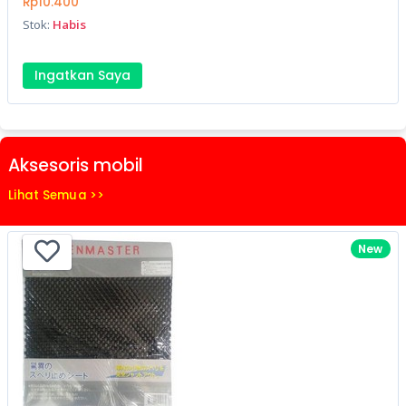
Rp10.400
Stok:
Habis
Ingatkan Saya
Aksesoris mobil
Lihat Semua >>
New