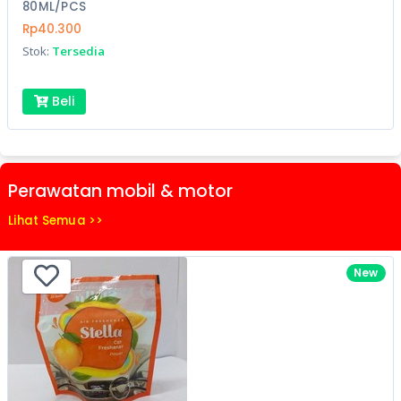
80ML/PCS
Rp40.300
Stok:
Tersedia
Beli
Perawatan mobil & motor
Lihat Semua >>
New