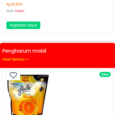
Rp35.800
Stok:
Habis
Ingatkan Saya
Pengharum mobil
Lihat Semua >>
New