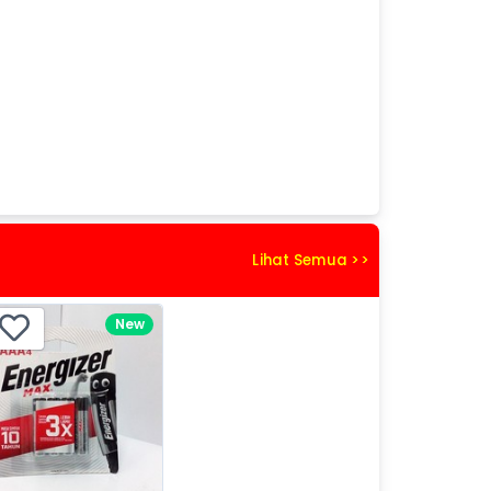
Lihat Semua >>
New