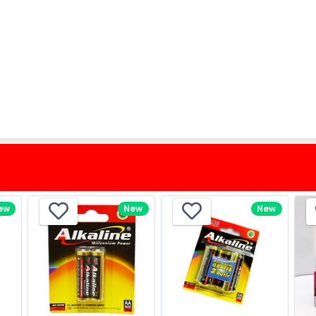
ew
New
New