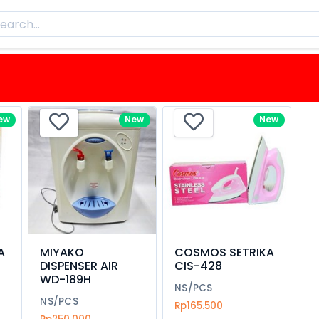
ew
New
New
A
MIYAKO
COSMOS SETRIKA
DISPENSER AIR
CIS-428
WD-189H
NS/PCS
NS/PCS
Rp165.500