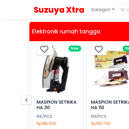
Suzuya Xtra
Kategori
Elektronik rumah tangga
New
N
MASPION SETRIKA
MASPION SETRIK
HA 30
HA 110
NS/PCS
NS/PCS
Rp186.000
Rp180.700